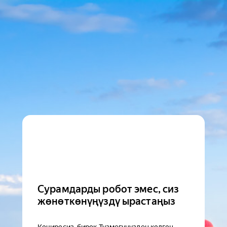
Сурамдарды робот эмес, сиз
жөнөткөнүңүздү ырастаңыз