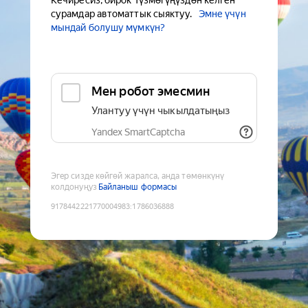
Кечиресиз, бирок Түзмөгүңүздөн келген
сурамдар автоматтык сыяктуу.
Эмне үчүн
мындай болушу мүмкүн?
Мен робот эмесмин
Улантуу үчүн чыкылдатыңыз
Yandex SmartCaptcha
Эгер сизде көйгөй жаралса, анда төмөнкүнү
колдонуңуз
Байланыш формасы
9178442221770004983
:
1786036888