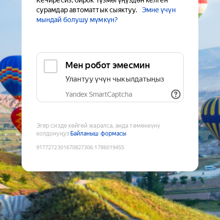
Кечиресиз, бирок Түзмөгүңүздөн келген
сурамдар автоматтык сыяктуу.
Эмне үчүн
мындай болушу мүмкүн?
Мен робот эмесмин
Улантуу үчүн чыкылдатыңыз
Yandex SmartCaptcha
Эгер сизде көйгөй жаралса, анда төмөнкүнү
колдонуңуз
Байланыш формасы
9177272301670827306
:
1786019455