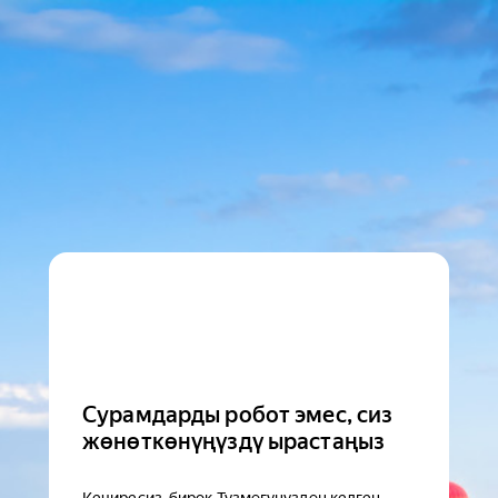
Сурамдарды робот эмес, сиз
жөнөткөнүңүздү ырастаңыз