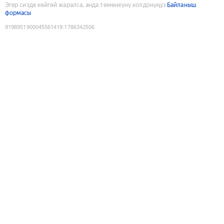
Эгер сизде көйгөй жаралса, анда төмөнкүнү колдонуңуз
Байланыш
формасы
9198951900045561419
:
1786342506