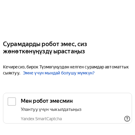
Сурамдарды робот эмес, сиз
жөнөткөнүңүздү ырастаңыз
Кечиресиз, бирок Түзмөгүңүздөн келген сурамдар автоматтык
сыяктуу.
Эмне үчүн мындай болушу мүмкүн?
Мен робот эмесмин
Улантуу үчүн чыкылдатыңыз
Yandex SmartCaptcha