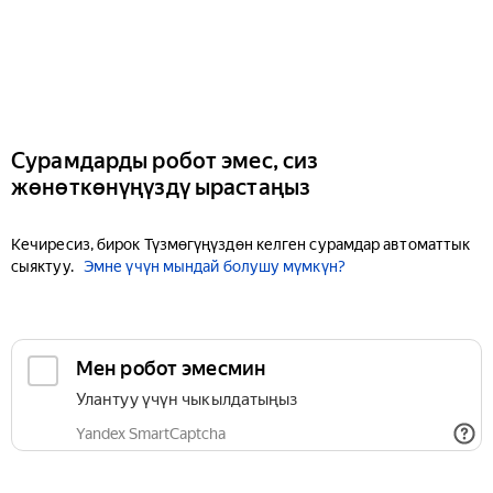
Сурамдарды робот эмес, сиз
жөнөткөнүңүздү ырастаңыз
Кечиресиз, бирок Түзмөгүңүздөн келген сурамдар автоматтык
сыяктуу.
Эмне үчүн мындай болушу мүмкүн?
Мен робот эмесмин
Улантуу үчүн чыкылдатыңыз
Yandex SmartCaptcha