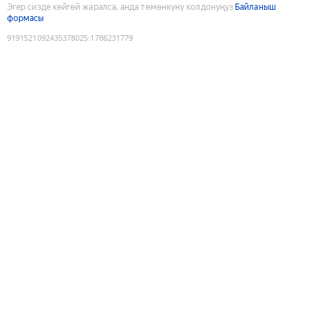
Эгер сизде көйгөй жаралса, анда төмөнкүнү колдонуңуз
Байланыш
формасы
9191521092435378025
:
1786231779