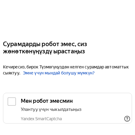
Сурамдарды робот эмес, сиз
жөнөткөнүңүздү ырастаңыз
Кечиресиз, бирок Түзмөгүңүздөн келген сурамдар автоматтык
сыяктуу.
Эмне үчүн мындай болушу мүмкүн?
Мен робот эмесмин
Улантуу үчүн чыкылдатыңыз
Yandex SmartCaptcha