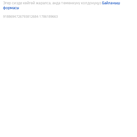
Эгер сизде көйгөй жаралса, анда төмөнкүнү колдонуңуз
Байланыш
формасы
9188694726793812684
:
1786189663