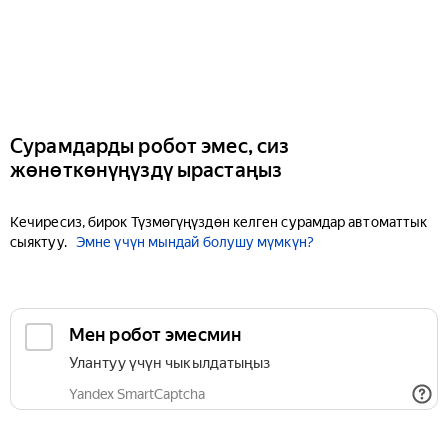
Сурамдарды робот эмес, сиз
жөнөткөнүңүздү ырастаңыз
Кечиресиз, бирок Түзмөгүңүздөн келген сурамдар автоматтык
сыяктуу.
Эмне үчүн мындай болушу мүмкүн?
Мен робот эмесмин
Улантуу үчүн чыкылдатыңыз
Yandex SmartCaptcha