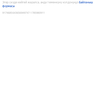
Эгер сизде көйгөй жаралса, анда төмөнкүнү колдонуңуз
Байланыш
формасы
9174685643656949747
:
1785980911