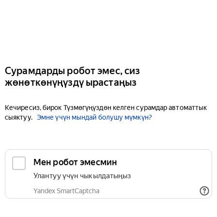
Сурамдарды робот эмес, сиз
жөнөткөнүңүздү ырастаңыз
Кечиресиз, бирок Түзмөгүңүздөн келген сурамдар автоматтык
сыяктуу.
Эмне үчүн мындай болушу мүмкүн?
Мен робот эмесмин
Улантуу үчүн чыкылдатыңыз
Yandex SmartCaptcha