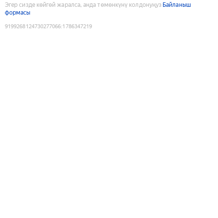
Эгер сизде көйгөй жаралса, анда төмөнкүнү колдонуңуз
Байланыш
формасы
9199268124730277066
:
1786347219